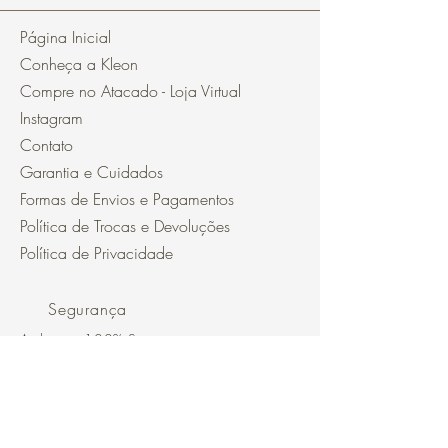
Página Inicial
Conheça a Kleon
Compre no Atacado - Loja Virtual
Instagram
Contato
Garantia e Cuidados
Formas de Envios e Pagamentos
Política de Trocas e Devoluções
Política de Privacidade
Segurança
Ambiente 100% Seguro.
Sua Informação é Protegida Pela
Criptografia SSL 256-Bit.
Métodos de pagamentos aceitos