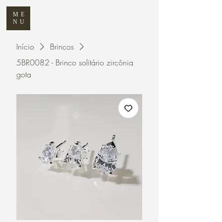
ME
NU
Início
Brincos
5BR0082 - Brinco solitário zircônia
gota