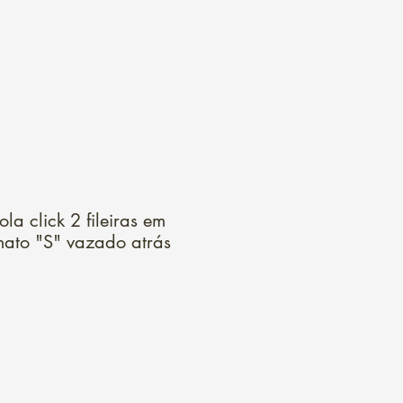
Login
a click 2 fileiras em
rmato "S" vazado atrás