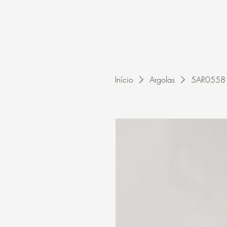
Home
A Kleon
Início
Argolas
5AR0558 - 