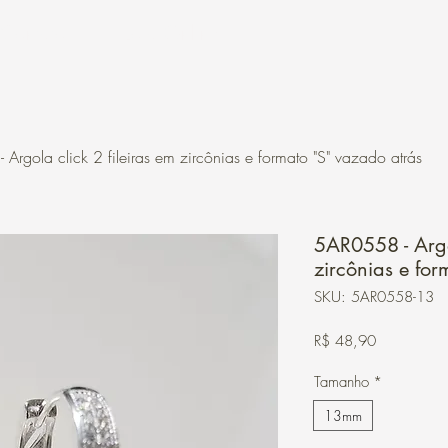
Contato
Loja Online
Argola click 2 fileiras em zircônias e formato "S" vazado atrás
5AR0558 - Argol
zircônias e fo
SKU: 5AR0558-13
Preço
R$ 48,90
Tamanho
*
13mm