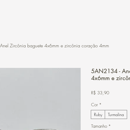
Contato
Loja Online
nel Zircônia baguete 4x6mm e zircônia coração 4mm
5AN2134 - Ane
4x6mm e zircô
Preço
R$ 33,90
Cor
*
Ruby
Turmalina
Tamanho
*