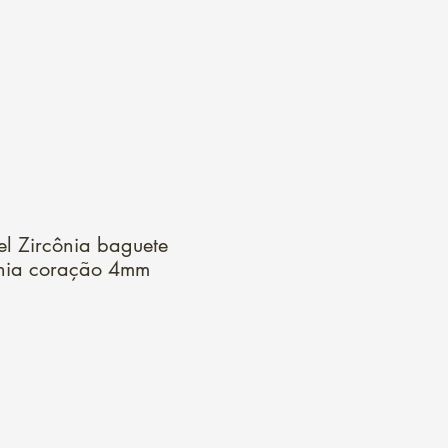
Login
l Zircônia baguete
nia coração 4mm