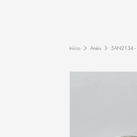
Home
A Kleon
Início
Anéis
5AN2134 - A