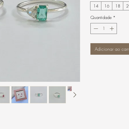
14
16
18
2
Quantidade
*
Adicionar ao carr