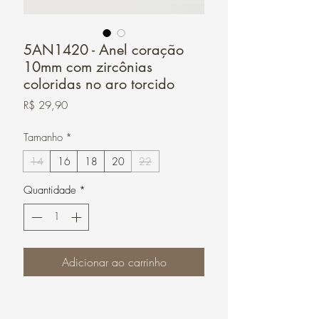
5AN1420 - Anel coração
10mm com zircônias
coloridas no aro torcido
Preço
R$ 29,90
Tamanho
*
14
16
18
20
22
Quantidade
*
Adicionar ao carrinho