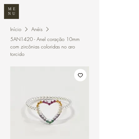
ME
NU
Início
Anéis
5AN1420 - Anel coração 10mm
com zircônias coloridas no aro
torcido