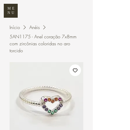
ME
NU
Início
Anéis
5AN1175 - Anel coração 7x8mm
com zircônias coloridas no aro
torcido