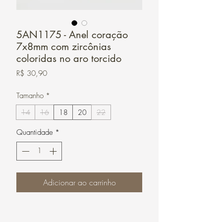
5AN1175 - Anel coração
7x8mm com zircônias
coloridas no aro torcido
Preço
R$ 30,90
Tamanho
*
14
16
18
20
22
Quantidade
*
Adicionar ao carrinho