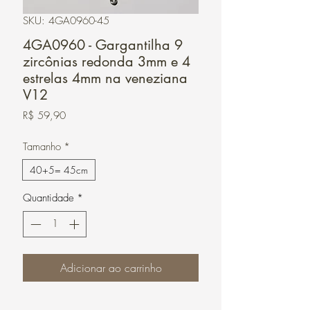
SKU: 4GA0960-45
4GA0960 - Gargantilha 9
zircônias redonda 3mm e 4
estrelas 4mm na veneziana
V12
Preço
R$ 59,90
Tamanho
*
40+5= 45cm
Quantidade
*
Adicionar ao carrinho