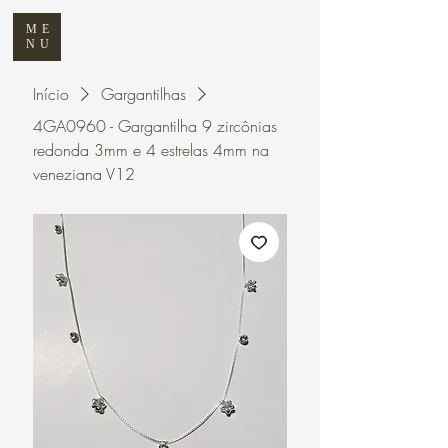
ME
NU
Início
Gargantilhas
4GA0960 - Gargantilha 9 zircônias
redonda 3mm e 4 estrelas 4mm na
veneziana V12