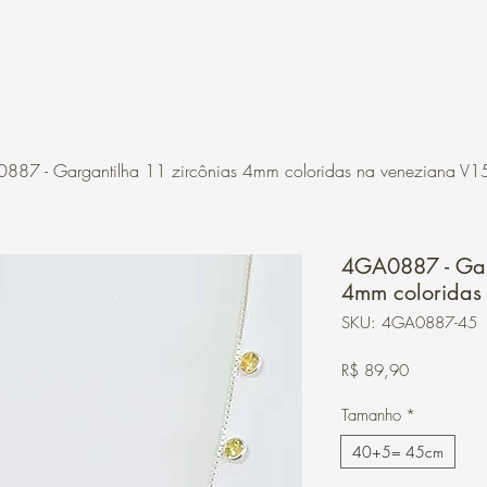
Contato
Loja Online
887 - Gargantilha 11 zircônias 4mm coloridas na veneziana V1
4GA0887 - Gar
4mm coloridas
SKU: 4GA0887-45
Preço
R$ 89,90
Tamanho
*
40+5= 45cm