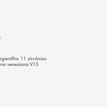
Login
5
gantilha 11 zircônias
 na veneziana V15