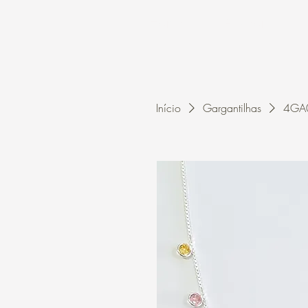
Home
A Kleon
Início
Gargantilhas
4GA0