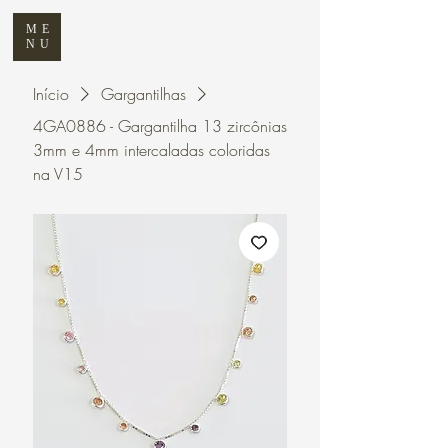
ME
NU
Início
Gargantilhas
4GA0886 - Gargantilha 13 zircônias
3mm e 4mm intercaladas coloridas
na V15