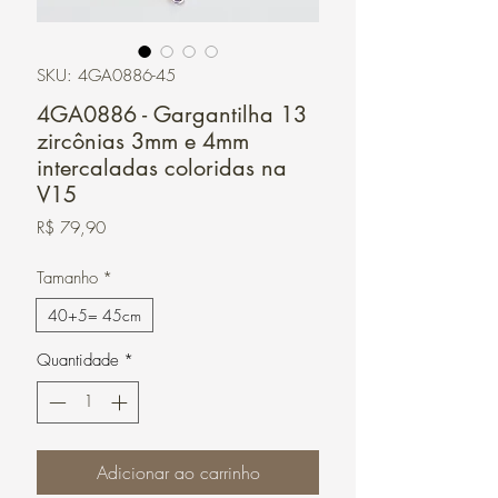
SKU: 4GA0886-45
4GA0886 - Gargantilha 13
zircônias 3mm e 4mm
intercaladas coloridas na
V15
Preço
R$ 79,90
Tamanho
*
40+5= 45cm
Quantidade
*
Adicionar ao carrinho