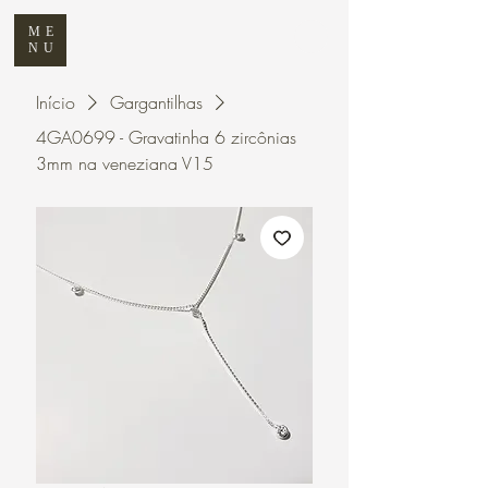
ME
NU
Início
Gargantilhas
4GA0699 - Gravatinha 6 zircônias
3mm na veneziana V15