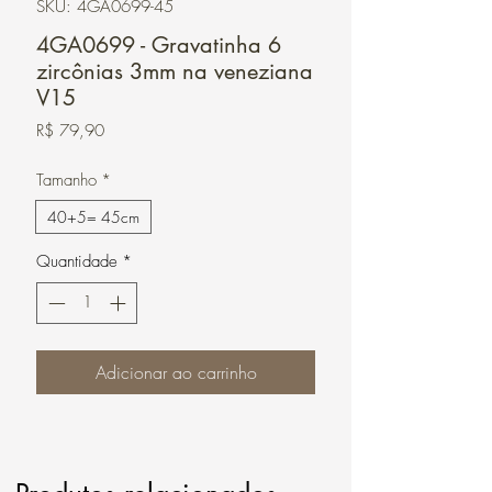
SKU: 4GA0699-45
4GA0699 - Gravatinha 6
zircônias 3mm na veneziana
V15
Preço
R$ 79,90
Tamanho
*
40+5= 45cm
Quantidade
*
Adicionar ao carrinho