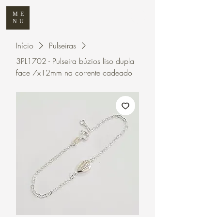
ME
NU
Início
Pulseiras
3PL1702 - Pulseira búzios liso dupla
face 7x12mm na corrente cadeado