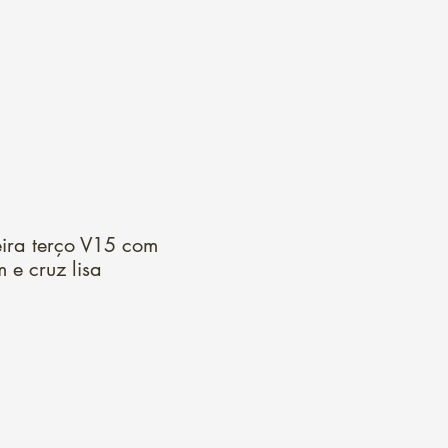
Login
eira terço V15 com
 e cruz lisa