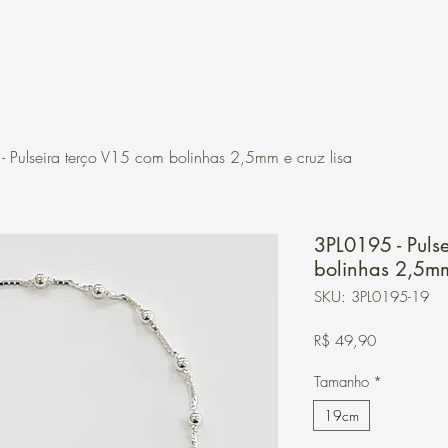
Contato
Loja Online
 Pulseira terço V15 com bolinhas 2,5mm e cruz lisa
3PL0195 - Puls
bolinhas 2,5mm
SKU: 3PL0195-19
Preço
R$ 49,90
Tamanho
*
19cm