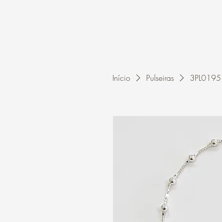
Home
A Kleon
Início
Pulseiras
3PL0195 -