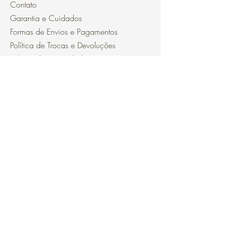
Contato
Garantia e Cuidados
Formas de Envios e Pagamentos
Política de Trocas e Devoluções
Política de Privacidade
Segurança
Ambiente 100% Seguro.
Sua Informação é Protegida Pela
Criptografia SSL 256-Bit.
Métodos de pagamentos aceitos
Cadastre-se para receber nossas ofertas
Insira o seu email aqui