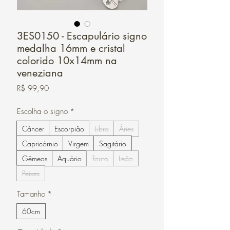
3ES0150 - Escapulário signo
medalha 16mm e cristal
colorido 10x14mm na
veneziana
Preço
R$ 99,90
Escolha o signo
*
Câncer
Escorpião
Libra
Áries
Capricórnio
Virgem
Sagitário
Gêmeos
Aquário
Touro
Leão
Peixes
Tamanho
*
60cm