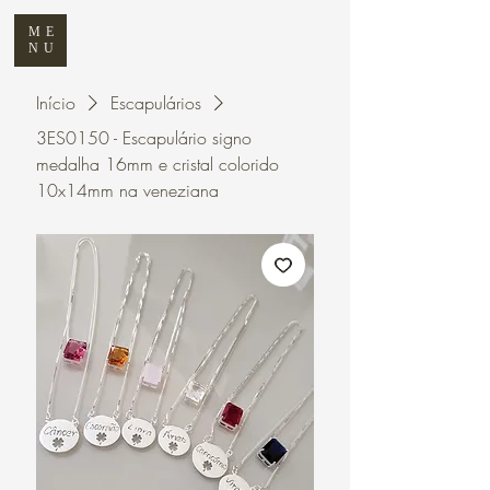
ME
NU
Início
Escapulários
3ES0150 - Escapulário signo
medalha 16mm e cristal colorido
10x14mm na veneziana