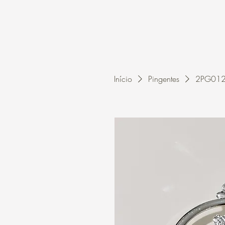
Home
A Kleon
Início
Pingentes
2PG0125