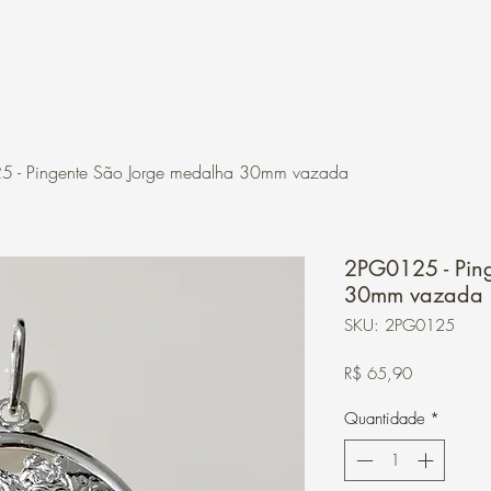
Contato
Loja Online
 - Pingente São Jorge medalha 30mm vazada
2PG0125 - Pin
30mm vazada
SKU: 2PG0125
Preço
R$ 65,90
Quantidade
*