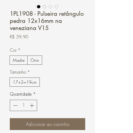
1PL1908 - Pulseira retângulo
pedra 12x16mm na
veneziana V15
Preço
R$ 59,90
Cor
*
Madre
Onix
Tamanho
*
17+2=19cm
Quantidade
*
Adicionar ao carrinho