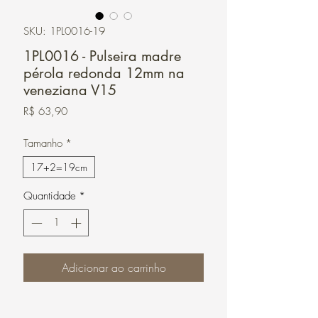
SKU: 1PL0016-19
1PL0016 - Pulseira madre
pérola redonda 12mm na
veneziana V15
Preço
R$ 63,90
Tamanho
*
17+2=19cm
Quantidade
*
Adicionar ao carrinho