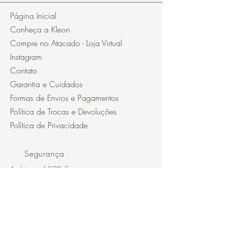
Página Inicial
Conheça a Kleon
Compre no Atacado - Loja Virtual
Instagram
Contato
Garantia e Cuidados
Formas de Envios e Pagamentos
Política de Trocas e Devoluções
Política de Privacidade
Segurança
Ambiente 100% Seguro.
Sua Informação é Protegida Pela
Criptografia SSL 256-Bit.
Métodos de pagamentos aceitos