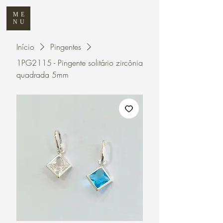
ME
NU
Início
Pingentes
1PG2115 - Pingente solitário zircônia
quadrada 5mm