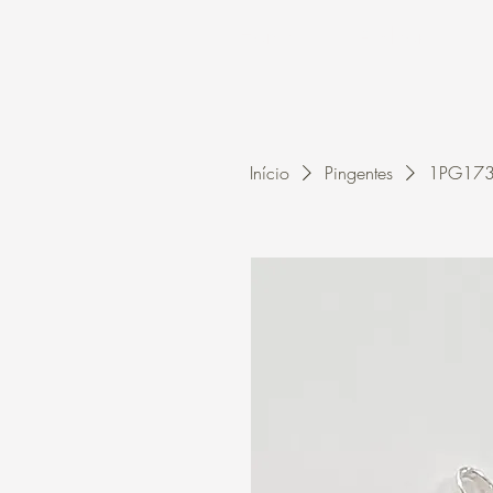
Home
A Kleon
Início
Pingentes
1PG1733