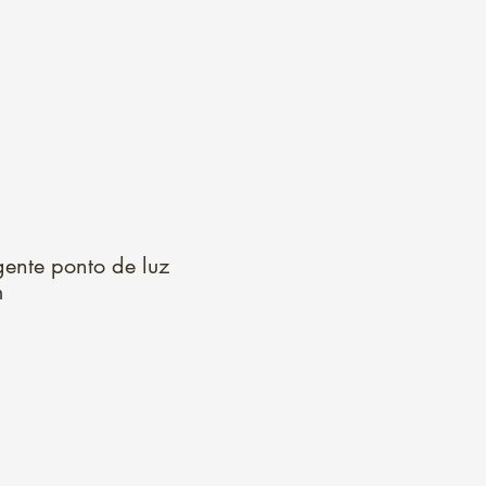
Login
ente ponto de luz
m