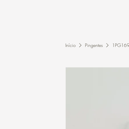
Home
A Kleon
Início
Pingentes
1PG1690