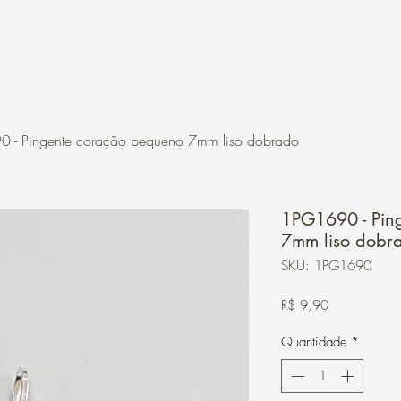
Contato
Loja Online
 - Pingente coração pequeno 7mm liso dobrado
1PG1690 - Pin
7mm liso dobr
SKU: 1PG1690
Preço
R$ 9,90
Quantidade
*