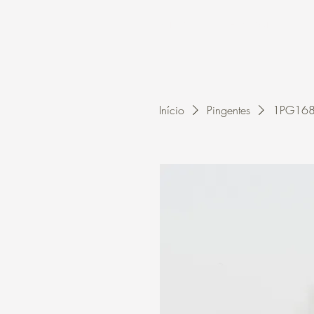
Home
A Kleon
Início
Pingentes
1PG1683