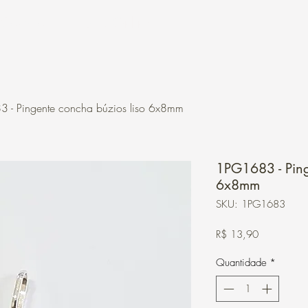
Contato
Loja Online
 - Pingente concha búzios liso 6x8mm
1PG1683 - Ping
6x8mm
SKU: 1PG1683
Preço
R$ 13,90
Quantidade
*