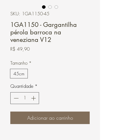
SKU: 1GA1150-45
1GA1150 - Gargantilha
pérola barroca na
veneziana V12
Preço
R$ 49,90
Tamanho
*
45cm
Quantidade
*
Adicionar ao carrinho