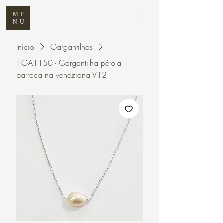
ME
NU
Início
Gargantilhas
1GA1150 - Gargantilha pérola
barroca na veneziana V12