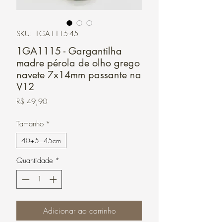
SKU: 1GA1115-45
1GA1115 - Gargantilha
madre pérola de olho grego
navete 7x14mm passante na
V12
Preço
R$ 49,90
Tamanho
*
40+5=45cm
Quantidade
*
Adicionar ao carrinho