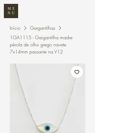
ME
NU
Início
Gargantilhas
1GA1115 - Gargantilha madre
pérola de olho grego navete
7x14mm passante na V12