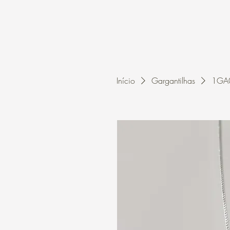
Home
A Kleon
Início
Gargantilhas
1GA0