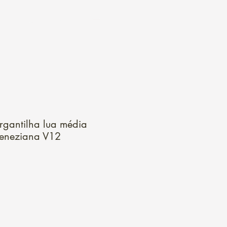
Login
gantilha lua média
eneziana V12