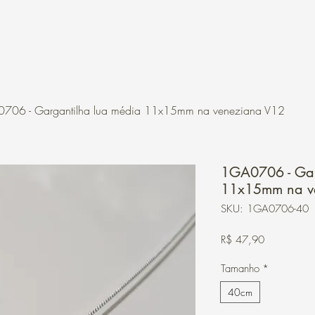
Contato
Loja Online
706 - Gargantilha lua média 11x15mm na veneziana V12
1GA0706 - Gar
11x15mm na v
SKU: 1GA0706-40
Preço
R$ 47,90
Tamanho
*
40cm