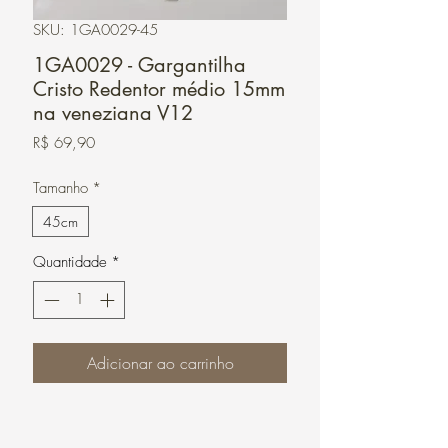
SKU: 1GA0029-45
1GA0029 - Gargantilha
Cristo Redentor médio 15mm
na veneziana V12
Preço
R$ 69,90
Tamanho
*
45cm
Quantidade
*
Adicionar ao carrinho