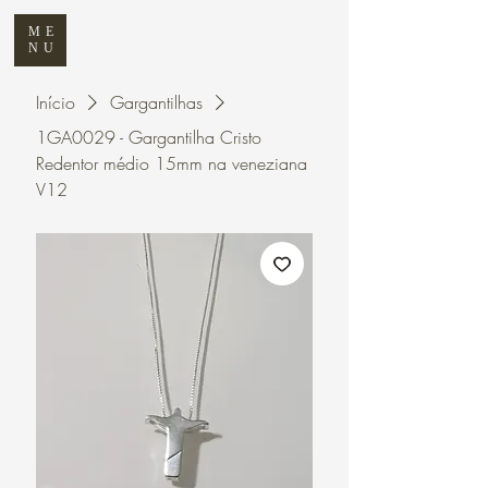
ME
NU
Início
Gargantilhas
1GA0029 - Gargantilha Cristo
Redentor médio 15mm na veneziana
V12