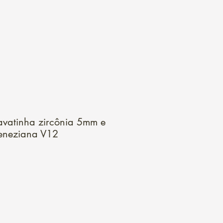
Login
vatinha zircônia 5mm e
 veneziana V12