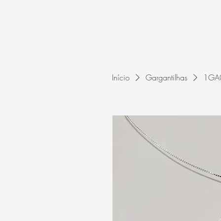
Home
A Kleon
Início
Gargantilhas
1GA0