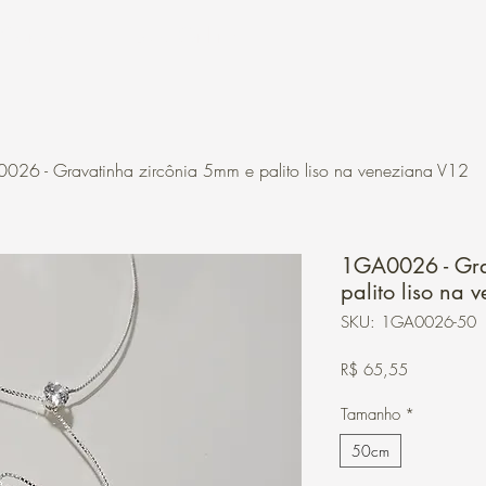
Contato
Loja Online
026 - Gravatinha zircônia 5mm e palito liso na veneziana V12
1GA0026 - Gra
palito liso na
SKU: 1GA0026-50
Preço
R$ 65,55
Tamanho
*
50cm