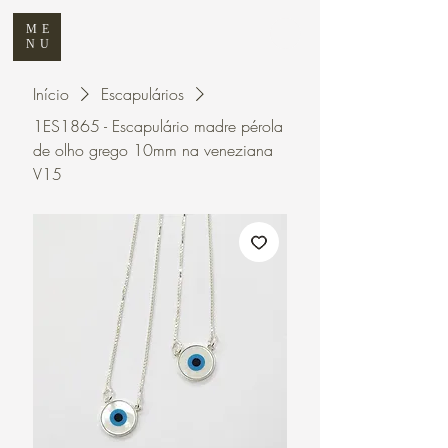
ME
NU
Início
Escapulários
1ES1865 - Escapulário madre pérola
de olho grego 10mm na veneziana
V15