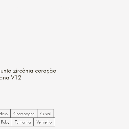
Login
unto zircônia coração
iana V12
claro
Champagne
Cristal
Ruby
Turmalina
Vermelho