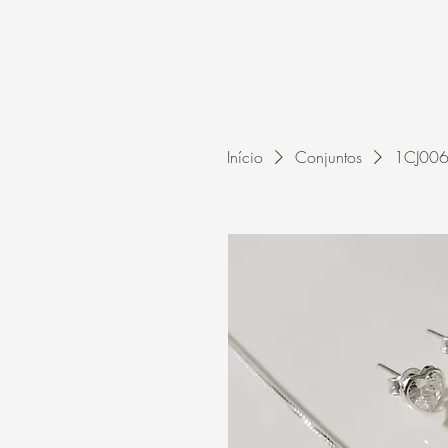
Home
A Kleon
Início
Conjuntos
1CJ0061