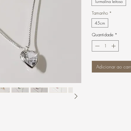
Turmalina leitoso
Tamanho
*
45cm
Quantidade
*
Adicionar ao carr