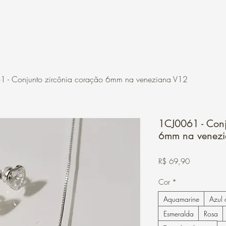
Contato
Loja Online
 - Conjunto zircônia coração 6mm na veneziana V12
1CJ0061 - Conj
6mm na venez
Preço
R$ 69,90
Cor
*
Aquamarine
Azul 
Esmeralda
Rosa