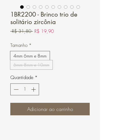
1BR2200 - Brinco trio de
solitário zircônia
Preço
Preço
 R$ 31,80 
R$ 19,90
normal
promocional
Tamanho
*
4mm 6mm e 8mm
6mm 8mm e 10mm
Quantidade
*
Adicionar ao carrinho