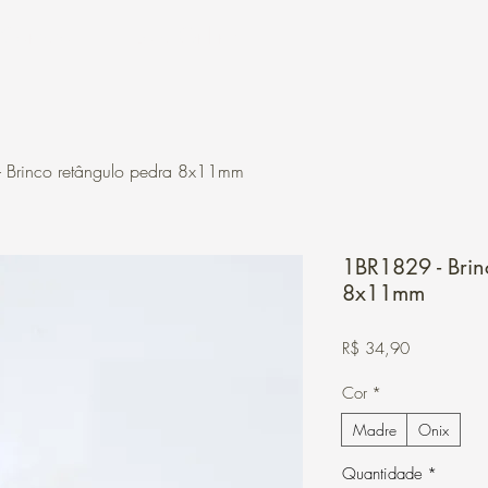
Contato
Loja Online
 Brinco retângulo pedra 8x11mm
1BR1829 - Brin
8x11mm
Preço
R$ 34,90
Cor
*
Madre
Onix
Quantidade
*