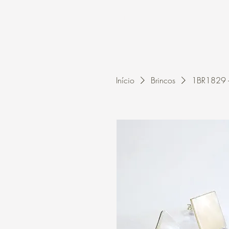
Home
A Kleon
Início
Brincos
1BR1829 -