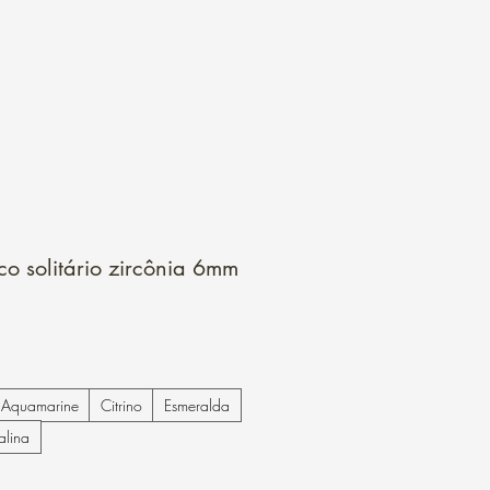
Login
co solitário zircônia 6mm
Aquamarine
Citrino
Esmeralda
alina