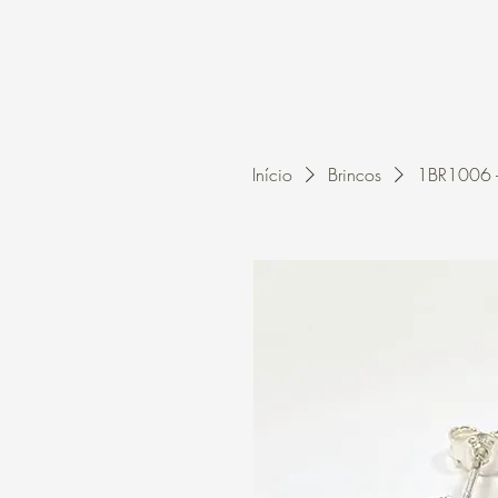
Home
A Kleon
Início
Brincos
1BR1006 - 