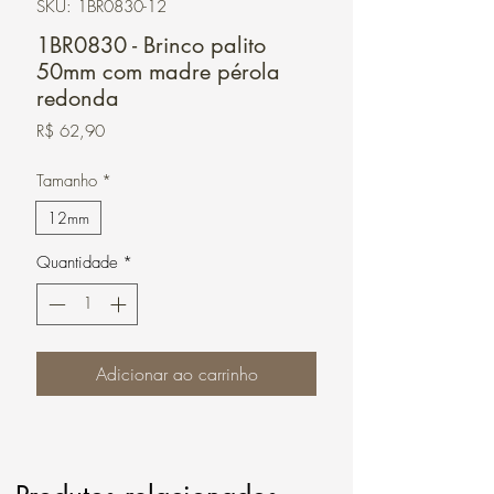
SKU: 1BR0830-12
1BR0830 - Brinco palito
50mm com madre pérola
redonda
Preço
R$ 62,90
Tamanho
*
12mm
Quantidade
*
Adicionar ao carrinho