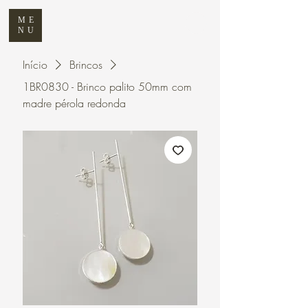
ME
NU
Início
Brincos
1BR0830 - Brinco palito 50mm com
madre pérola redonda