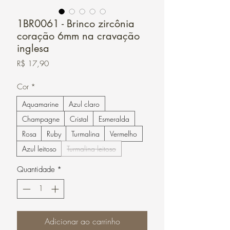
1BR0061 - Brinco zircônia
coração 6mm na cravação
inglesa
Preço
R$ 17,90
Cor
*
Aquamarine
Azul claro
Champagne
Cristal
Esmeralda
Rosa
Ruby
Turmalina
Vermelho
Azul leitoso
Turmalina leitoso
Quantidade
*
Adicionar ao carrinho