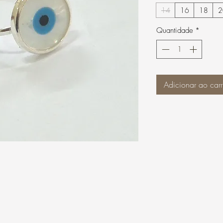
14
16
18
2
Quantidade
*
Adicionar ao carr