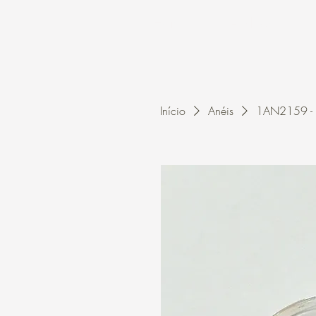
Home
A Kleon
Início
Anéis
1AN2159 - A