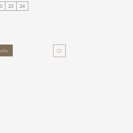
0
22
24
inho