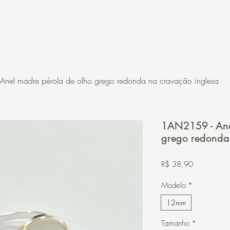
Contato
Loja Online
nel madre pérola de olho grego redonda na cravação inglesa
1AN2159 - Ane
grego redonda
Preço
R$ 38,90
Modelo
*
12mm
Tamanho
*