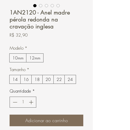
1AN2120 - Anel madre
pérola redonda na
cravação inglesa
Preço
R$ 32,90
Modelo
*
10mm
12mm
Tamanho
*
14
16
18
20
22
24
Quantidade
*
Adicionar ao carrinho