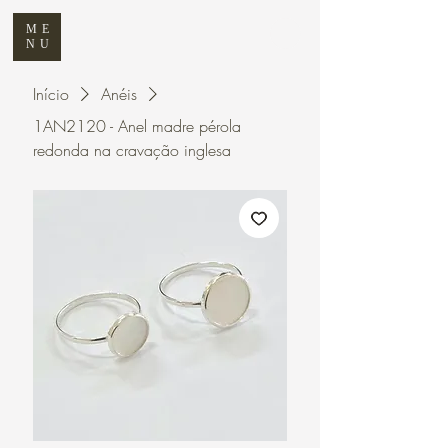
ME
NU
Início
Anéis
1AN2120 - Anel madre pérola
redonda na cravação inglesa