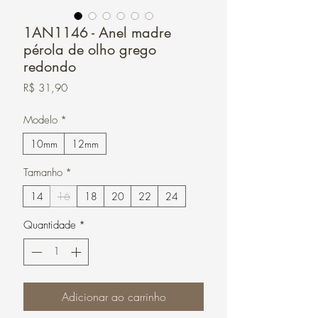
1AN1146 - Anel madre
pérola de olho grego
redondo
Preço
R$ 31,90
Modelo
*
10mm
12mm
Tamanho
*
14
16
18
20
22
24
Quantidade
*
Adicionar ao carrinho