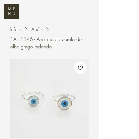
ME
NU
Início
Anéis
1AN1146 - Anel madre pérola de
olho grego redondo