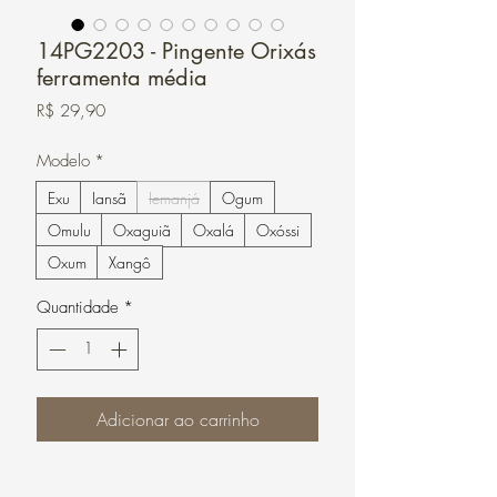
14PG2203 - Pingente Orixás
ferramenta média
Preço
R$ 29,90
Modelo
*
Exu
Iansã
Iemanjá
Ogum
Omulu
Oxaguiã
Oxalá
Oxóssi
Oxum
Xangô
Quantidade
*
Adicionar ao carrinho