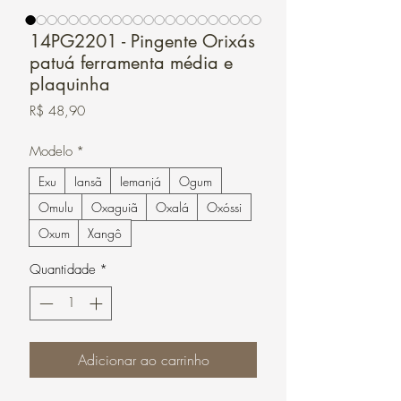
14PG2201 - Pingente Orixás
patuá ferramenta média e
plaquinha
Preço
R$ 48,90
Modelo
*
Exu
Iansã
Iemanjá
Ogum
Omulu
Oxaguiã
Oxalá
Oxóssi
Oxum
Xangô
Quantidade
*
Adicionar ao carrinho