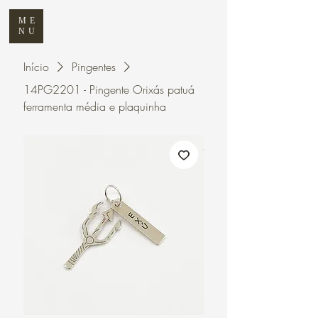
ME
NU
Início
Pingentes
14PG2201 - Pingente Orixás patuá
ferramenta média e plaquinha