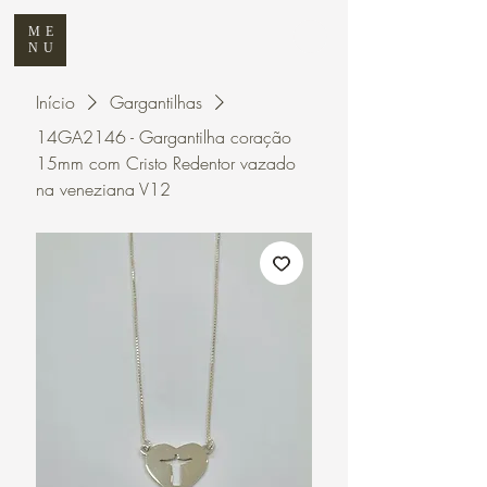
ME
NU
Início
Gargantilhas
14GA2146 - Gargantilha coração
15mm com Cristo Redentor vazado
na veneziana V12