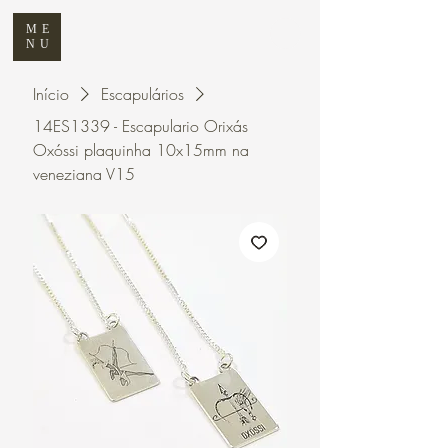
ME
NU
Início
Escapulários
14ES1339 - Escapulario Orixás
Oxóssi plaquinha 10x15mm na
veneziana V15