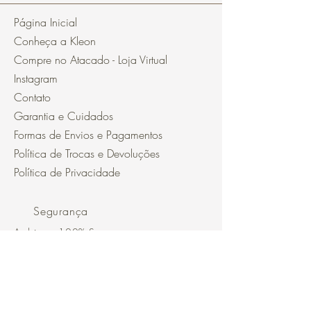
Página Inicial
Conheça a Kleon
Compre no Atacado - Loja Virtual
Instagram
Contato
Garantia e Cuidados
Formas de Envios e Pagamentos
Política de Trocas e Devoluções
Política de Privacidade
Segurança
Ambiente 100% Seguro.
Sua Informação é Protegida Pela
Criptografia SSL 256-Bit.
Métodos de pagamentos aceitos