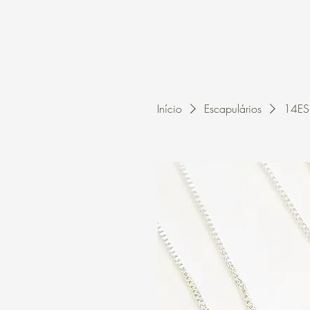
Home
A Kleon
Início
Escapulários
14ES