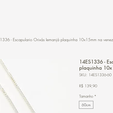
Contato
Loja Online
1336 - Escapulario Orixás Iemanjá plaquinha 10x15mm na vene
14ES1336 - Esc
plaquinha 10x
SKU: 14ES1336-60
Preço
R$ 139,90
Tamanho
*
60cm