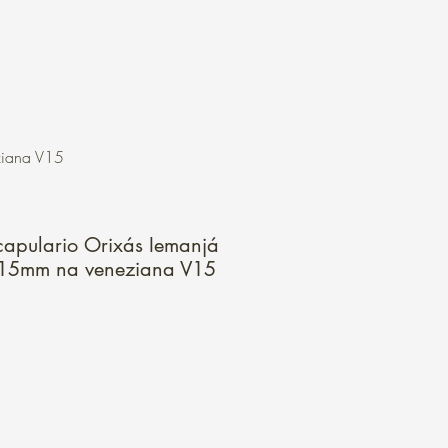
Login
ziana V15
apulario Orixás Iemanjá
15mm na veneziana V15