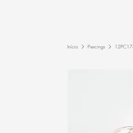
Home
A Kleon
Início
Piercings
12PC1746