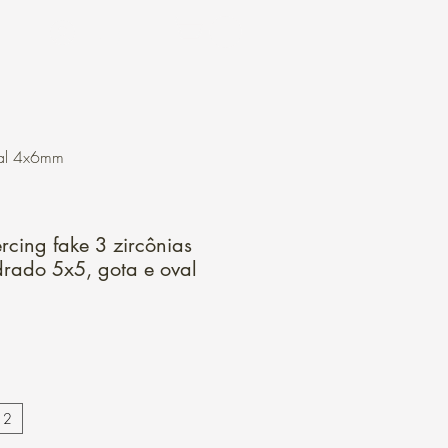
Login
val 4x6mm
rcing fake 3 zircônias
drado 5x5, gota e oval
 2