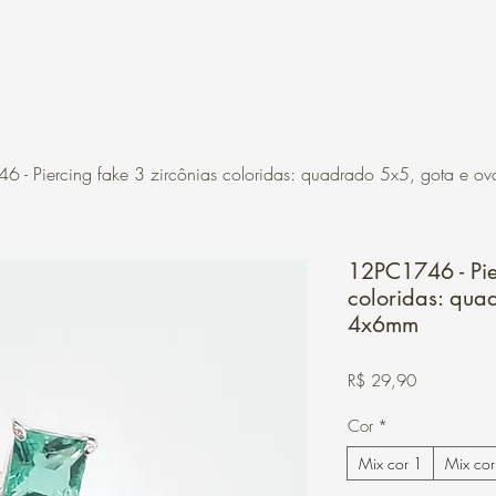
Contato
Loja Online
 - Piercing fake 3 zircônias coloridas: quadrado 5x5, gota e o
12PC1746 - Pie
coloridas: qua
4x6mm
Preço
R$ 29,90
Cor
*
Mix cor 1
Mix cor