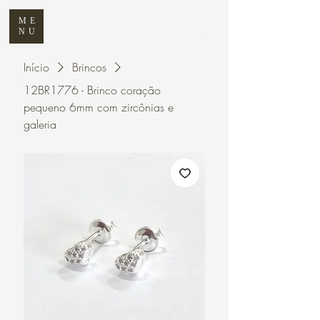
ME
NU
Início
Brincos
12BR1776 - Brinco coração
pequeno 6mm com zircônias e
galeria