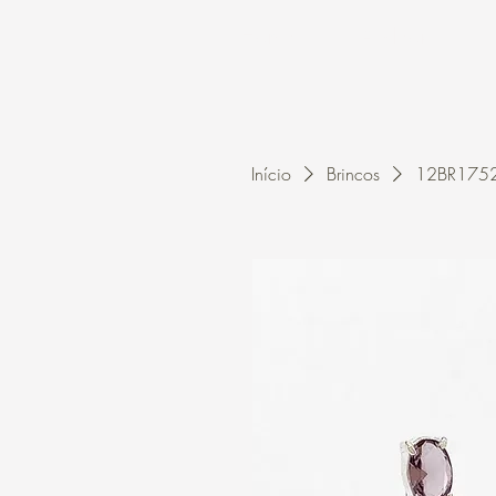
Home
A Kleon
Início
Brincos
12BR1752 -