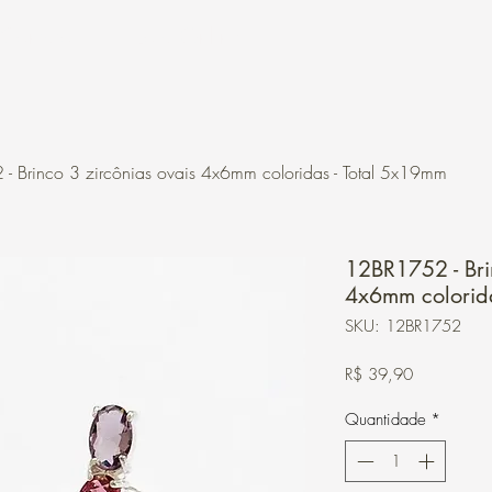
Contato
Loja Online
 Brinco 3 zircônias ovais 4x6mm coloridas - Total 5x19mm
12BR1752 - Bri
4x6mm colorida
SKU: 12BR1752
Preço
R$ 39,90
Quantidade
*