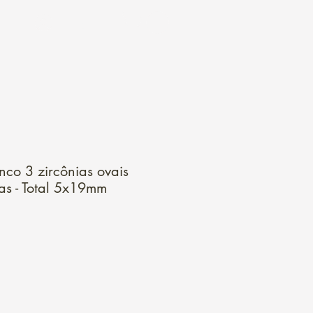
Login
nco 3 zircônias ovais
s - Total 5x19mm