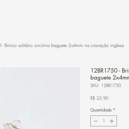
Contato
Loja Online
 Brinco solitário zircônia baguete 2x4mm na cravação inglesa
12BR1750 - Brin
baguete 2x4mm
SKU: 12BR1750
Preço
R$ 23,90
Quantidade
*