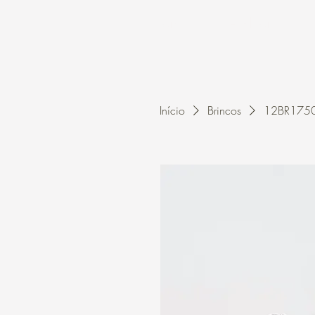
Home
A Kleon
Início
Brincos
12BR1750 -